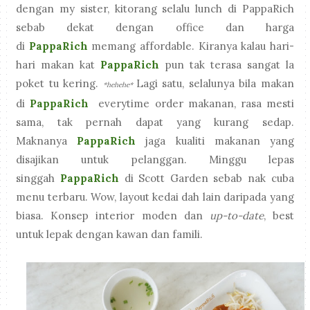
dengan my sister, kitorang selalu lunch di PappaRich
sebab dekat dengan office dan harga
di
PappaRich
memang affordable. Kiranya kalau hari-
hari makan kat
PappaRich
pun tak terasa sangat la
poket tu kering.
Lagi satu, selalunya bila makan
*hehehe*
di
PappaRich
everytime order makanan, rasa mesti
sama, tak pernah dapat yang kurang sedap.
Maknanya
PappaRich
jaga kualiti makanan yang
disajikan untuk pelanggan. Minggu lepas
singgah
PappaRich
di Scott Garden sebab nak cuba
menu terbaru. Wow, layout kedai dah lain daripada yang
biasa. Konsep interior moden dan
up-to-date
, best
untuk lepak dengan kawan dan famili.